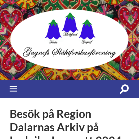
Gagnefs
Släktforskarförening
Slå
Slå
på/av
på/av
sökfält
mobilmeny
Besök på Region
Dalarnas Arkiv på