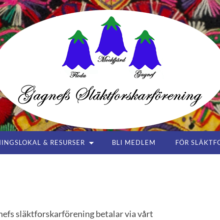
Gagnefs
Släktforskarförening
INGSLOKAL & RESURSER
BLI MEDLEM
FÖR SLÄKTF
fs släktforskarförening betalar via vårt