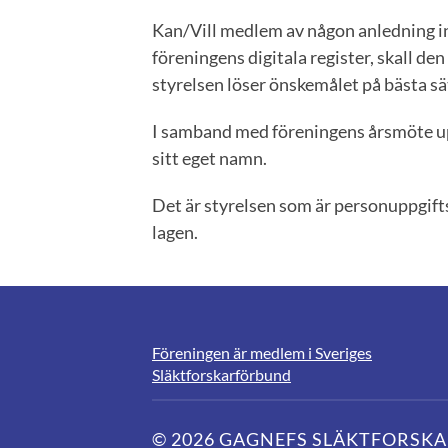
Kan/Vill medlem av någon anledning int
föreningens digitala register, skall d
styrelsen löser önskemålet på bästa s
I samband med föreningens årsmöte up
sitt eget namn.
Det är styrelsen som är personuppgifts
lagen.
Föreningen är medlem i Sveriges
Släktforskarförbund
© 2026
GAGNEFS SLÄKTFORSK