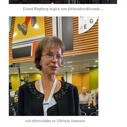
Erland Ringborg avgick som förbundsordförande…..
och efterträddes av Viktoria Jonasson