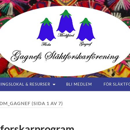
Gagnefs
Släktforskarförening
INGSLOKAL & RESURSER
BLI MEDLEM
FÖR SLÄKTF
DM_GAGNEF
(SIDA 1 AV 7)
ktforskarprogram