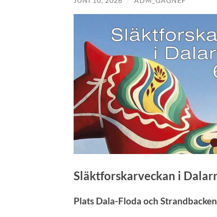
JUNI 10, 2026
/
ADM_GAGNEF
Släktforskarveckan i Dalarn
Plats Dala-Floda och Strandbacken