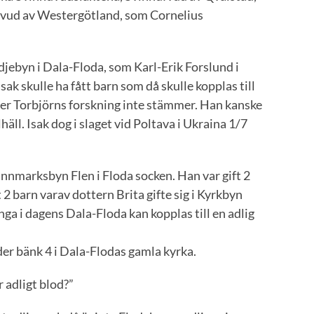
fvud av Westergötland, som Cornelius
djebyn i Dala-Floda, som Karl-Erik Forslund i
Isak skulle ha fått barn som då skulle kopplas till
fter Torbjörns forskning inte stämmer. Han kanske
häll. Isak dog i slaget vid Poltava i Ukraina 1/7
 finnmarksbyn Flen i Floda socken. Han var gift 2
t 2 barn varav dottern Brita gifte sig i Kyrkbyn
ga i dagens Dala-Floda kan kopplas till en adlig
er bänk 4 i Dala-Flodas gamla kyrka.
 adligt blod?”