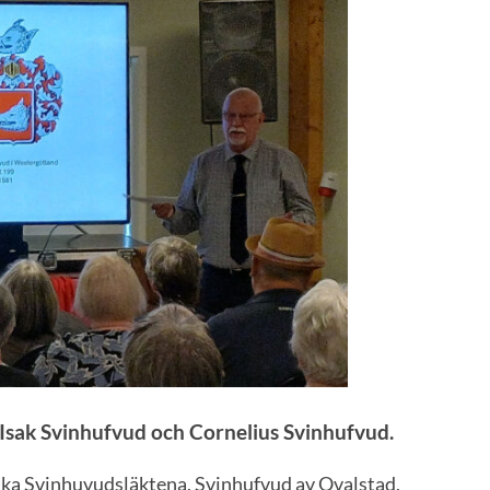
Isak Svinhufvud och Cornelius Svinhufvud.
lika Svinhuvudsläktena, Svinhufvud av Qvalstad,