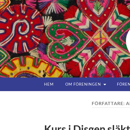
HEM
OM FÖRENINGEN
FÖREN
FÖRFATTARE:
A
Kurs i Disgen slä