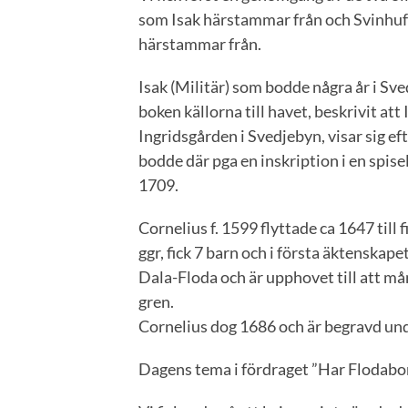
som Isak härstammar från och Svinhu
härstammar från.
Isak (Militär) som bodde några år i Sve
boken källorna till havet, beskrivit att 
Ingridsgården i Svedjebyn, visar sig e
bodde där pga en inskription i en spisel
1709.
Cornelius f. 1599 flyttade ca 1647 till
ggr, fick 7 barn och i första äktenskape
Dala-Floda och är upphovet till att mån
gren.
Cornelius dog 1686 och är begravd und
Dagens tema i fördraget ”Har Flodabor