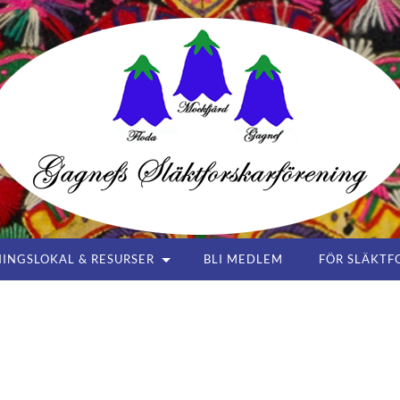
Gagnefs
Släktforskarförening
INGSLOKAL & RESURSER
BLI MEDLEM
FÖR SLÄKTF