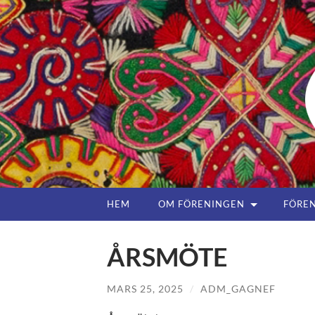
HEM
OM FÖRENINGEN
FÖREN
ÅRSMÖTE
MARS 25, 2025
/
ADM_GAGNEF