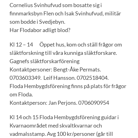
Cornelius Svinhufvud som bosatte sig i
finnmarksbyn Flen och Isak Svinhufvud, militär
som bodde i Svedjebyn.
Har Flodabor adligt blod?
Kl 12 – 14 Öppet hus, kom och ställ frågor om
släktforskning till våra kunniga släktforskare.
Gagnefs släktforskarförening
Kontaktpersoner: Bengt-Åke Permats.
0703603349. Leif Hansson. 0702518404.
Floda Hembygdsförening finns på plats för frågor
om Floda.
Kontaktperson: Jan Perjons. 0706090954
Kl 14 och 15 Floda Hembygdsförening guidar i
Kvarnaområdet med skvaltkvarnar och
vadmalsstamp. Avg 100 kr/personer (går till