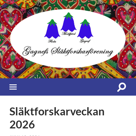
Gagnefs
Släktforskarförening
Slå
Slå
på/av
på/av
sökfält
mobilmeny
Släktforskarveckan
2026