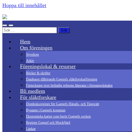
Hoppa till innehållet
Gagnefs
Släktforskarförening
Slå
Slå
Sök
på/av
på/av
efter:
mobilmeny
sökfält
Hem
Om föreningen
Styrelsen
Arkiv
Föreningslokal & resurser
Böcker & skrifter
Databaser tillhörande Gagnefs släktforskarförening
Förteckning över befintlig referens litteratur i föreningslokalen
Bli medlem
För släktforskare
Domboksregister för Gagnefs Härads- och Tingsrätt
Bynamn i Gagnefs kommun
Ekonomiska kartor som berör Gagnefs socken
Register Gagnef och Mockfjärd
Länkar