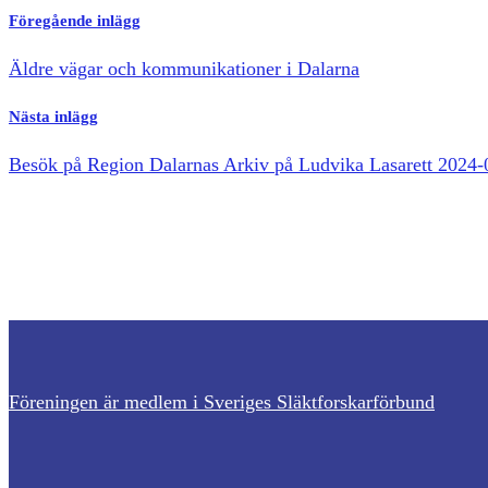
Föregående inlägg
Äldre vägar och kommunikationer i Dalarna
Nästa inlägg
Besök på Region Dalarnas Arkiv på Ludvika Lasarett 2024-
Föreningen är medlem i Sveriges Släktforskarförbund