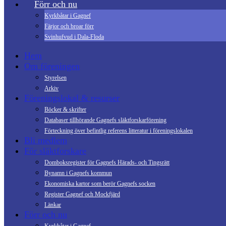
Förr och nu
Kyrkbåtar i Gagnef
Färjor och broar förr
Svinhufvud i Dala-Floda
Hem
Om föreningen
Styrelsen
Arkiv
Föreningslokal & resurser
Böcker & skrifter
Databaser tillhörande Gagnefs släktforskarförening
Förteckning över befintlig referens litteratur i föreningslokalen
Bli medlem
För släktforskare
Domboksregister för Gagnefs Härads- och Tingsrätt
Bynamn i Gagnefs kommun
Ekonomiska kartor som berör Gagnefs socken
Register Gagnef och Mockfjärd
Länkar
Förr och nu