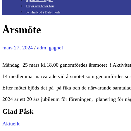
Kyrkbåtar i Gagnef
Färjor och broar förr
Svinhufvud i Dala-Floda
Årsmöte
mars 27, 2024
/
adm_gagnef
Måndag 25 mars kl.18.00 genomfördes årsmötet i Aktivitet
14 medlemmar närvarade vid årsmötet som genomfördes snabbt
Efter mötet bjöds det på på fika och de närvarande samtala
2024 är ett 20 års jubileum för föreningen, planering för n
Glad Påsk
Aktuellt